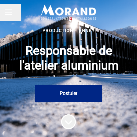
Partager la page
MENU CARRIÈRE
PRODUCTION
·
ENNEY
Responsable de
l'atelier aluminium
Postuler