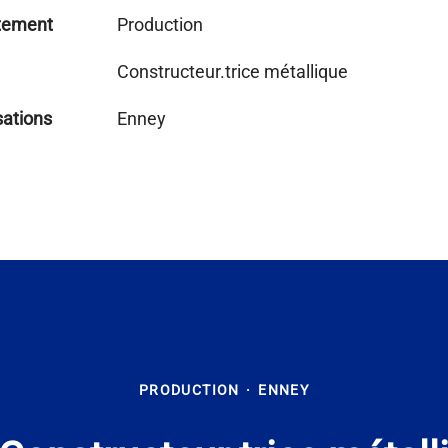
tement
Production
Constructeur.trice métallique
sations
Enney
PRODUCTION
·
ENNEY