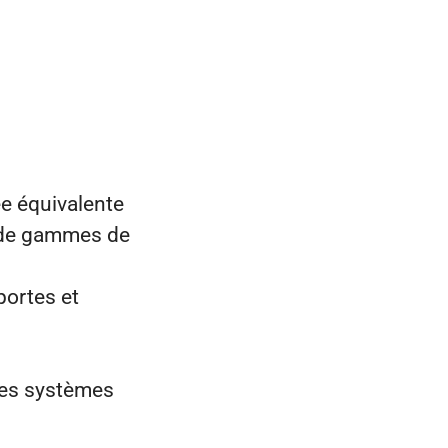
ée équivalente
s de gammes de
portes et
les systèmes