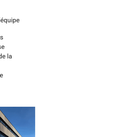
l’équipe
es
se
de la
ie