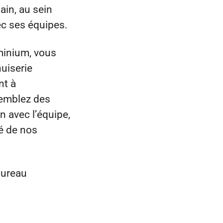
in, au sein
ec ses équipes.
minium, vous
nuiserie
nt à
semblez des
n avec l’équipe,
é de nos
bureau