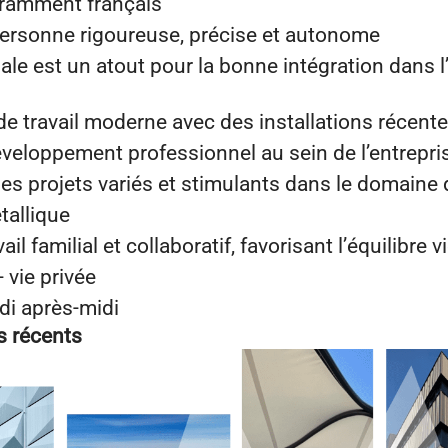
uramment français
ersonne rigoureuse, précise et autonome
iale est un atout pour la bonne intégration dans 
e travail moderne avec des installations récent
éveloppement professionnel au sein de l’entrepri
des projets variés et stimulants dans le domaine 
tallique
il familial et collaboratif, favorisant l’équilibre v
 vie privée
di après-midi
s récents