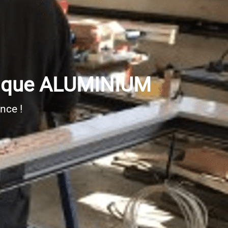
llique ALUMINIUM
nce !