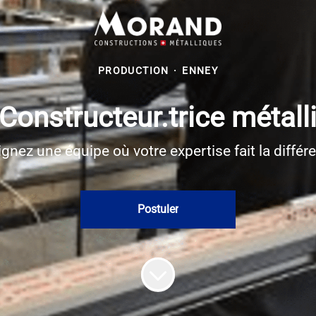
PRODUCTION
·
ENNEY
 Constructeur.trice méta
ignez une équipe où votre expertise fait la différe
Postuler