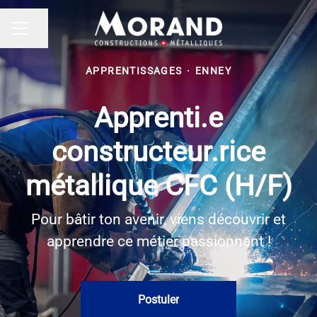
Partager la page
MENU CARRIÈRE
APPRENTISSAGES
·
ENNEY
Apprenti.e
constructeur.rice
métallique CFC (H/F)
Pour bâtir ton avenir, viens découvrir et
apprendre ce métier passionnant !
Postuler